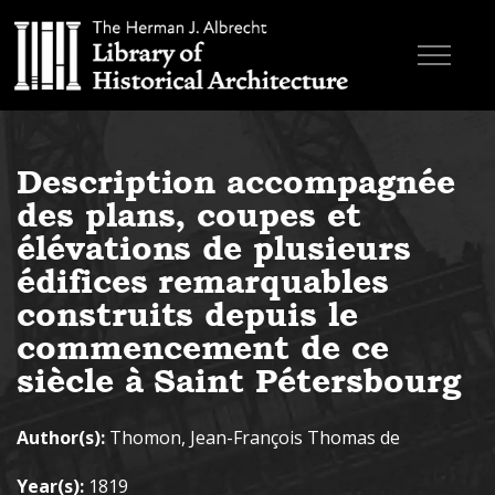
Skip to main content
Browse Books
Description accompagnée
Research & Education
des plans, coupes et
About
élévations de plusieurs
édifices remarquables
Contact
construits depuis le
commencement de ce
Search the site
siècle à Saint Pétersbourg
Author(s):
Thomon, Jean-François Thomas de
Year(s):
1819